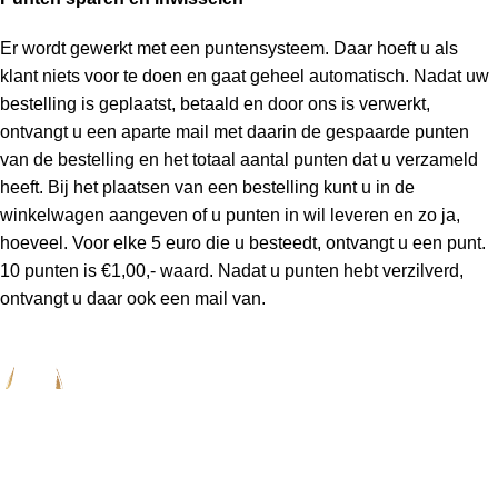
Er wordt gewerkt met een puntensysteem. Daar hoeft u als
klant niets voor te doen en gaat geheel automatisch. Nadat uw
bestelling is geplaatst, betaald en door ons is verwerkt,
ontvangt u een aparte mail met daarin de gespaarde punten
van de bestelling en het totaal aantal punten dat u verzameld
heeft. Bij het plaatsen van een bestelling kunt u in de
winkelwagen aangeven of u punten in wil leveren en zo ja,
hoeveel. Voor elke 5 euro die u besteedt, ontvangt u een punt.
10 punten is €1,00,- waard. Nadat u punten hebt verzilverd,
ontvangt u daar ook een mail van.
Leveren
Nadat de bestelling is verzonden ontvangt u een mail met
daarin de track & trace code. Bestellingen die op een werkdag
voor 19:00 uur worden geplaatst, worden doorgaans binnen
twee á drie werkdagen bezorgd (binnen Nederland).