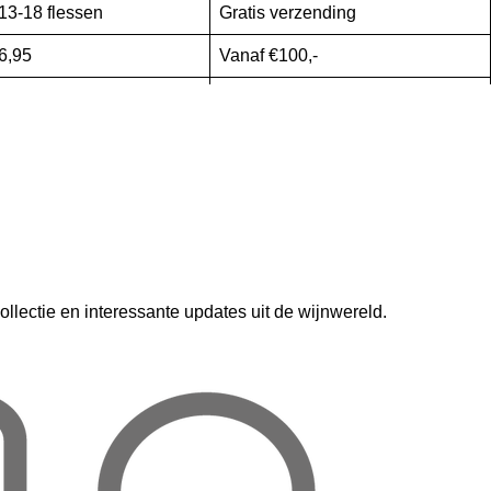
13-18 flessen
Gratis verzending
6,95
Vanaf €100,-
8,95
Vanaf €150,-
21,95
Vanaf €300,-
31,95
Vanaf €400,-
36,95
Vanaf €400,-
42,95
Vanaf €500,-
lectie en interessante updates uit de wijnwereld.
47,95
Vanaf €500,-
laatst is, ontvangt u een mail met daarin de bestelbevestiging.
 de bestelling is verzonden, ontvangt u een track en trace mail