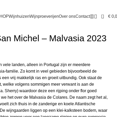
0
€
0,
HOP
Wijnhuizen
Wijnproeverijen
Over ons
Contact
San Michel – Malvasia 2023
n vele landen, alleen in Portugal zijn er meerdere
ia-familie. Zo komt in veel gebieden bijvoorbeeld de
s een vrij makkelijk ras en groeit uitbundig. Ook staat de
t, welke volgens sommigen meer verwant is aan de
a. Sherry) waardoor deze een rijping onder flor goed
we het over de Malvasia de Colares. De naam zegt het al,
oelt zich thuis in de zanderige en koele Atlantische
. De wijngaarden liggen op een klei-kalksteen bodem, waar
chten zorgen voor een langzame rijping en pure expressie