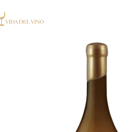
 Exclusieve wijnen in Nederland ✓ Gratis verzending vanaf €150,- ✓ Voor 17:00 uu