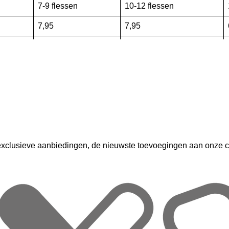
7-9 flessen
10-12 flessen
7,95
7,95
9,95
8,95
14,95
15,95
18,95
21,95
23,95
26,95
27,95
32,95
exclusieve aanbiedingen, de nieuwste toevoegingen aan onze col
33,95
37,95
plaatst, kunt u een bestelling plaatsen. Nadat de bestelling gep
 ook een mail ontvangen met het bijgeschreven puntenaantal. Als