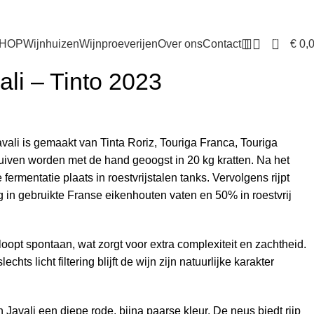
0
€
0,
HOP
Wijnhuizen
Wijnproeverijen
Over ons
Contact
ali – Tinto 2023
avali is gemaakt van Tinta Roriz, Touriga Franca, Touriga
uiven worden met de hand geoogst in 20 kg kratten. Na het
fermentatie plaats in roestvrijstalen tanks. Vervolgens rijpt
 in gebruikte Franse eikenhouten vaten en 50% in roestvrij
loopt spontaan, wat zorgt voor extra complexiteit en zachtheid.
chts licht filtering blijft de wijn zijn natuurlijke karakter
n Javali een diepe rode, bijna paarse kleur. De neus biedt rijp