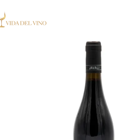
 Exclusieve wijnen in Nederland ✓ Gratis verzending vanaf €150,- ✓ Voor 17:00 uu