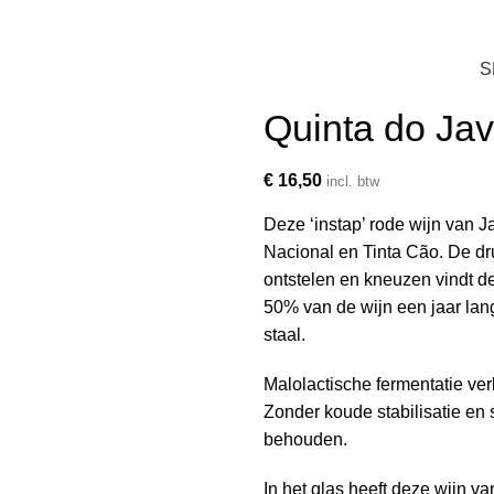
r besteld is binnen twee werkdagen in huis
S
Quinta do Jav
€
16,50
incl. btw
Deze ‘instap’ rode wijn van J
Nacional en Tinta Cão. De dr
ontstelen en kneuzen vindt de 
50% van de wijn een jaar lang
staal.
Malolactische fermentatie ver
Zonder koude stabilisatie en sle
behouden.
In het glas heeft deze wijn va