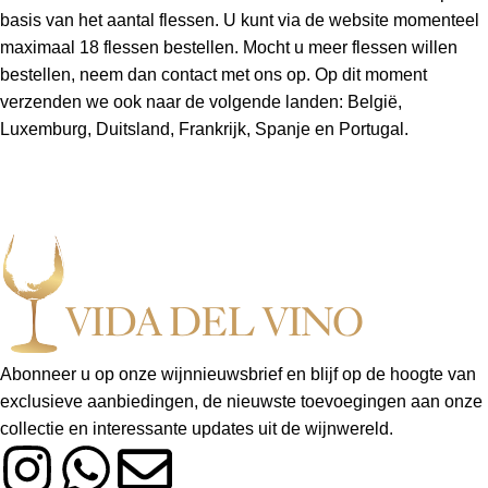
basis van het aantal flessen. U kunt via de website momenteel
maximaal 18 flessen bestellen. Mocht u meer flessen willen
bestellen, neem dan contact met ons op. Op dit moment
verzenden we ook naar de volgende landen: België,
Luxemburg, Duitsland, Frankrijk, Spanje en Portugal.
Verzending naar een ander land is ook mogelijk, neem hiervoor
contact met ons op via info@vidadelvino.nl.
1-3
4-6
7-9
10-12
13-18
Land
flessen
flessen
flessen
flessen
flessen
Nederland
8,95
7,95
7,95
7,95
6,95
Abonneer u op onze wijnnieuwsbrief en blijf op de hoogte van
België
10,95
9,95
9,95
8,95
8,95
exclusieve aanbiedingen, de nieuwste toevoegingen aan onze
collectie en interessante updates uit de wijnwereld.
Duitsland
11,95
13,95
14,95
15,95
21,95