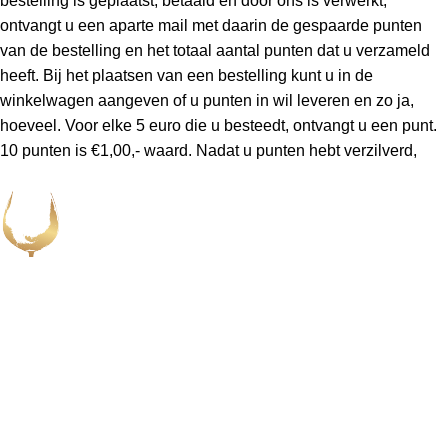
bestelling is geplaatst, betaald en door ons is verwerkt,
ontvangt u een aparte mail met daarin de gespaarde punten
van de bestelling en het totaal aantal punten dat u verzameld
heeft. Bij het plaatsen van een bestelling kunt u in de
winkelwagen aangeven of u punten in wil leveren en zo ja,
hoeveel. Voor elke 5 euro die u besteedt, ontvangt u een punt.
10 punten is €1,00,- waard. Nadat u punten hebt verzilverd,
ontvangt u daar ook een mail van.
Leveren
Nadat de bestelling is verzonden ontvangt u een mail met
daarin de track & trace code. Bestellingen die op een werkdag
voor 19:00 uur worden geplaatst, worden doorgaans binnen
Abonneer u op onze wijnnieuwsbrief en blijf op de hoogte van
twee á drie werkdagen bezorgd (binnen Nederland).
exclusieve aanbiedingen, de nieuwste toevoegingen aan onze
collectie en interessante updates uit de wijnwereld.
Retourneren
Is de bestelling onverhoopt beschadigd of is er iets anders mis