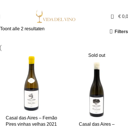
✓ Exclusieve wijnen in Nederland ✓ Gratis verzending vanaf €150,- ✓ Voor 17:00
uur besteld is binnen twee werkdagen in huis
0
€
0,
Toont alle 2 resultaten
Filters
Sold out
Casal das Aires – Fernão
Pires vinhas velhas 2021
Casal das Aires –