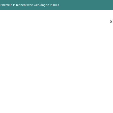
r besteld is binnen twee werkdagen in huis
S