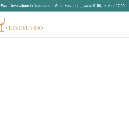
 Exclusieve wijnen in Nederland ✓ Gratis verzending vanaf €150,- ✓ Voor 17:00 uu