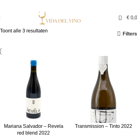
✓ Exclusieve wijnen in Nederland ✓ Gratis verzending vanaf €150,- ✓ Voor 17:00
uur besteld is binnen twee werkdagen in huis
0
€
0,
Toont alle 3 resultaten
Filters
Mariana Salvador – Revela
Transmission – Tinto 2022
red blend 2022