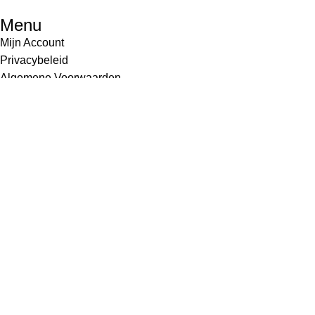
Menu
Mijn Account
Privacybeleid
Algemene Voorwaarden
Verzenden en Retourneren
Zakelijk inkopen
Hamburger toggle menu
© 2025
Vida Del Vino
, Alle rechten voorbehouden.
Wij gebruiken Cookies voor de beste werking van onze website
Meer informatie
Accepteer
Ben je 18 jaar of ouder?
Je moet 18 jaar of ouder zijn om de website te bekijken. Bevesti
Toegang verboden
Uw toegang is helaas beperkt vanwege uw leeftijd.
Ik ben 18+
Ik ben onder de 18 jaar