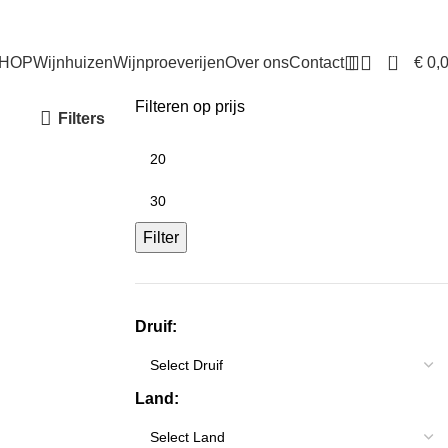
0
€
0,
HOP
Wijnhuizen
Wijnproeverijen
Over ons
Contact
Filteren op prijs
Filters
Filter
Druif:
Land: