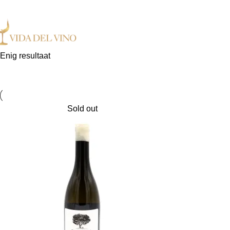
 Exclusieve wijnen in Nederland ✓ Gratis verzending vanaf €150,- ✓ Voor 17:00 uu
Enig resultaat
Sold out