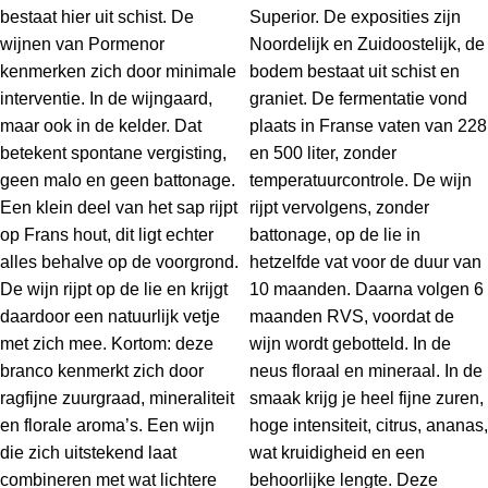
bestaat hier uit schist. De
Superior. De exposities zijn
wijnen van Pormenor
Noordelijk en Zuidoostelijk, de
kenmerken zich door minimale
bodem bestaat uit schist en
interventie. In de wijngaard,
graniet. De fermentatie vond
maar ook in de kelder. Dat
plaats in Franse vaten van 228
betekent spontane vergisting,
en 500 liter, zonder
geen malo en geen battonage.
temperatuurcontrole. De wijn
Een klein deel van het sap rijpt
rijpt vervolgens, zonder
op Frans hout, dit ligt echter
battonage, op de lie in
alles behalve op de voorgrond.
hetzelfde vat voor de duur van
De wijn rijpt op de lie en krijgt
10 maanden. Daarna volgen 6
daardoor een natuurlijk vetje
maanden RVS, voordat de
met zich mee. Kortom: deze
wijn wordt gebotteld. In de
branco kenmerkt zich door
neus floraal en mineraal. In de
ragfijne zuurgraad, mineraliteit
smaak krijg je heel fijne zuren,
en florale aroma’s. Een wijn
hoge intensiteit, citrus, ananas,
die zich uitstekend laat
wat kruidigheid en een
combineren met wat lichtere
behoorlijke lengte. Deze