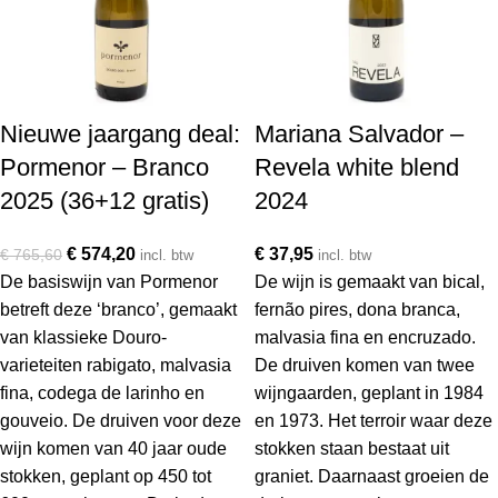
Nieuwe jaargang deal:
Mariana Salvador –
Pormenor – Branco
Revela white blend
2025 (36+12 gratis)
2024
€
574,20
€
37,95
€
765,60
incl. btw
incl. btw
De basiswijn van Pormenor
De wijn is gemaakt van bical,
betreft deze ‘branco’, gemaakt
fernão pires, dona branca,
van klassieke Douro-
malvasia fina en encruzado.
varieteiten rabigato, malvasia
De druiven komen van twee
fina, codega de larinho en
wijngaarden, geplant in 1984
gouveio. De druiven voor deze
en 1973. Het terroir waar deze
wijn komen van 40 jaar oude
stokken staan bestaat uit
stokken, geplant op 450 tot
graniet. Daarnaast groeien de