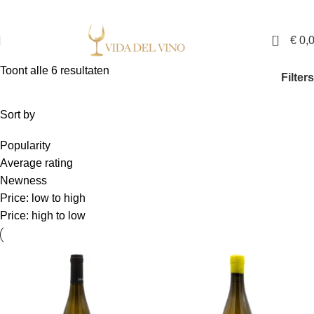
✓ Exclusieve wijnen in Nederland ✓ Gratis verzending vanaf €150,- ✓ Voor 17:00
uur besteld is binnen twee werkdagen in huis
0
€
0,
Toont alle 6 resultaten
Filters
Sort by
Popularity
Average rating
Newness
Price: low to high
Price: high to low