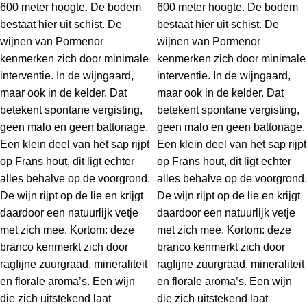
600 meter hoogte. De bodem
600 meter hoogte. De bodem
bestaat hier uit schist. De
bestaat hier uit schist. De
wijnen van Pormenor
wijnen van Pormenor
kenmerken zich door minimale
kenmerken zich door minimale
interventie. In de wijngaard,
interventie. In de wijngaard,
maar ook in de kelder. Dat
maar ook in de kelder. Dat
betekent spontane vergisting,
betekent spontane vergisting,
geen malo en geen battonage.
geen malo en geen battonage.
Een klein deel van het sap rijpt
Een klein deel van het sap rijpt
op Frans hout, dit ligt echter
op Frans hout, dit ligt echter
alles behalve op de voorgrond.
alles behalve op de voorgrond.
De wijn rijpt op de lie en krijgt
De wijn rijpt op de lie en krijgt
daardoor een natuurlijk vetje
daardoor een natuurlijk vetje
met zich mee. Kortom: deze
met zich mee. Kortom: deze
branco kenmerkt zich door
branco kenmerkt zich door
ragfijne zuurgraad, mineraliteit
ragfijne zuurgraad, mineraliteit
en florale aroma’s. Een wijn
en florale aroma’s. Een wijn
die zich uitstekend laat
die zich uitstekend laat