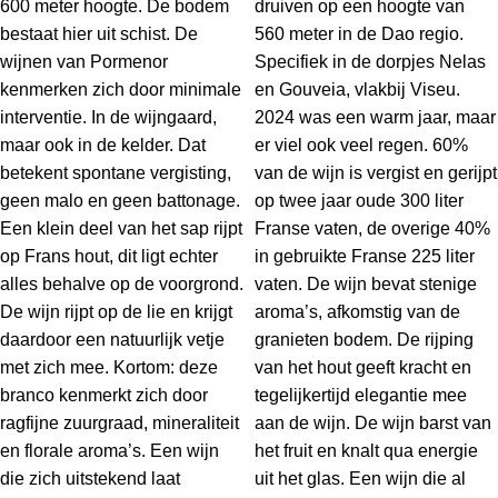
600 meter hoogte. De bodem
druiven op een hoogte van
bestaat hier uit schist. De
560 meter in de Dao regio.
wijnen van Pormenor
Specifiek in de dorpjes Nelas
kenmerken zich door minimale
en Gouveia, vlakbij Viseu.
interventie. In de wijngaard,
2024 was een warm jaar, maar
maar ook in de kelder. Dat
er viel ook veel regen. 60%
betekent spontane vergisting,
van de wijn is vergist en gerijpt
geen malo en geen battonage.
op twee jaar oude 300 liter
Een klein deel van het sap rijpt
Franse vaten, de overige 40%
op Frans hout, dit ligt echter
in gebruikte Franse 225 liter
alles behalve op de voorgrond.
vaten. De wijn bevat stenige
De wijn rijpt op de lie en krijgt
aroma’s, afkomstig van de
daardoor een natuurlijk vetje
granieten bodem. De rijping
met zich mee. Kortom: deze
van het hout geeft kracht en
branco kenmerkt zich door
tegelijkertijd elegantie mee
ragfijne zuurgraad, mineraliteit
aan de wijn. De wijn barst van
en florale aroma’s. Een wijn
het fruit en knalt qua energie
die zich uitstekend laat
uit het glas. Een wijn die al