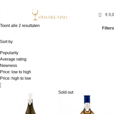
✓ Exclusieve wijnen in Nederland ✓ Gratis verzending vanaf €150,- ✓ Voor 17:00
uur besteld is binnen twee werkdagen in huis
0
€
0,
Toont alle 2 resultaten
Filters
Sort by
Popularity
Average rating
Newness
Price: low to high
Price: high to low
Sold out