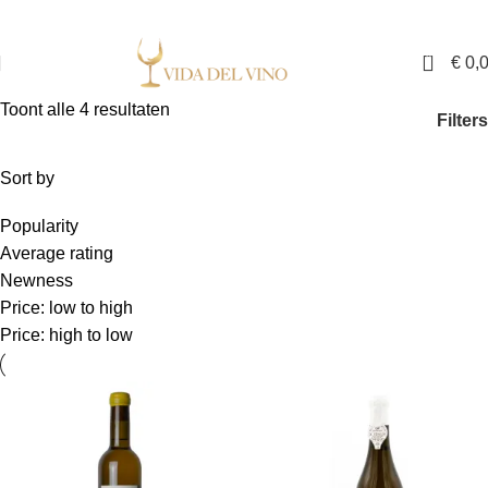
✓ Exclusieve wijnen in Nederland ✓ Gratis verzending vanaf €150,- ✓ Voor 17:00
uur besteld is binnen twee werkdagen in huis
0
€
0,
Toont alle 4 resultaten
Filters
Sort by
Popularity
Average rating
Newness
Price: low to high
Price: high to low