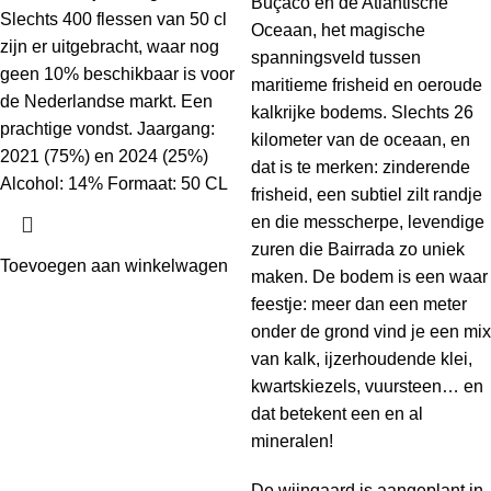
Buçaco en de Atlantische
Slechts 400 flessen van 50 cl
Oceaan, het magische
zijn er uitgebracht, waar nog
spanningsveld tussen
geen 10% beschikbaar is voor
maritieme frisheid en oeroude
de Nederlandse markt. Een
kalkrijke bodems. Slechts 26
prachtige vondst. Jaargang:
kilometer van de oceaan, en
2021 (75%) en 2024 (25%)
dat is te merken: zinderende
Alcohol: 14% Formaat: 50 CL
frisheid, een subtiel zilt randje
en die messcherpe, levendige
zuren die Bairrada zo uniek
Toevoegen aan winkelwagen
maken. De bodem is een waar
feestje: meer dan een meter
onder de grond vind je een mix
van kalk, ijzerhoudende klei,
kwartskiezels, vuursteen… en
dat betekent een en al
mineralen!
De wijngaard is aangeplant in