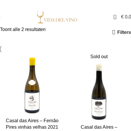
✓ Exclusieve wijnen in Nederland ✓ Gratis verzending vanaf €150,- ✓ Voor 17:00
uur besteld is binnen twee werkdagen in huis
0
€
0,
Toont alle 2 resultaten
Filters
Sold out
Casal das Aires – Fernão
Pires vinhas velhas 2021
Casal das Aires –