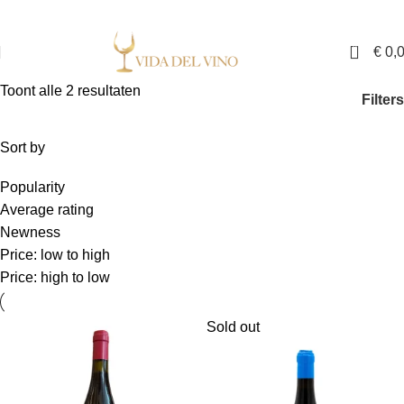
✓ Exclusieve wijnen in Nederland ✓ Gratis verzending vanaf €150,- ✓ Voor 17:00
uur besteld is binnen twee werkdagen in huis
0
€
0,
Toont alle 2 resultaten
Filters
Sort by
Popularity
Average rating
Newness
Price: low to high
Price: high to low
Sold out