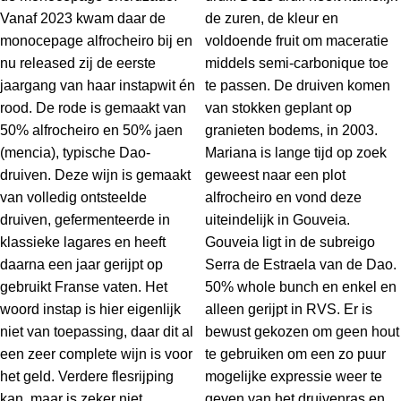
Vanaf 2023 kwam daar de
de zuren, de kleur en
monocepage alfrocheiro bij en
voldoende fruit om maceratie
nu released zij de eerste
middels semi-carbonique toe
jaargang van haar instapwit én
te passen. De druiven komen
rood. De rode is gemaakt van
van stokken geplant op
50% alfrocheiro en 50% jaen
granieten bodems, in 2003.
(mencia), typische Dao-
Mariana is lange tijd op zoek
druiven. Deze wijn is gemaakt
geweest naar een plot
van volledig ontsteelde
alfrocheiro en vond deze
druiven, gefermenteerde in
uiteindelijk in Gouveia.
klassieke lagares en heeft
Gouveia ligt in de subreigo
daarna een jaar gerijpt op
Serra de Estraela van de Dao.
gebruikt Franse vaten. Het
50% whole bunch en enkel en
woord instap is hier eigenlijk
alleen gerijpt in RVS. Er is
niet van toepassing, daar dit al
bewust gekozen om geen hout
een zeer complete wijn is voor
te gebruiken om een zo puur
het geld. Verdere flesrijping
mogelijke expressie weer te
kan, maar is zeker niet
geven van het druivenras en