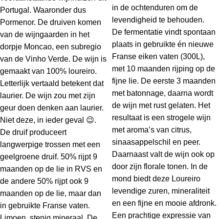
in de ochtenduren om de
Portugal. Waaronder dus
levendigheid te behouden.
Pormenor. De druiven komen
De fermentatie vindt spontaan
van de wijngaarden in het
plaats in gebruikte én nieuwe
dorpje Moncao, een subregio
Franse eiken vaten (300L),
van de Vinho Verde. De wijn is
met 10 maanden rijping op de
gemaakt van 100% loureiro.
fijne lie. De eerste 3 maanden
Letterlijk vertaald betekent dat
met batonnage, daarna wordt
laurier. De wijn zou met zijn
de wijn met rust gelaten. Het
geur doen denken aan laurier.
resultaat is een strogele wijn
Niet deze, in ieder geval 😉.
met aroma’s van citrus,
De druif produceert
sinaasappelschil en peer.
langwerpige trossen met een
Daarnaast valt de wijn ook op
geelgroene druif. 50% rijpt 9
door zijn florale tonen. In de
maanden op de lie in RVS en
mond biedt deze Loureiro
de andere 50% rijpt ook 9
levendige zuren, mineraliteit
maanden op de lie, maar dan
en een fijne en mooie afdronk.
in gebruikte Franse vaten.
Een prachtige expressie van
Limoen, stenig mineraal. De