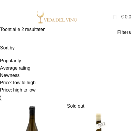
✓ Exclusieve wijnen in Nederland ✓ Gratis verzending vanaf €150,- ✓ Voor 17:00
uur besteld is binnen twee werkdagen in huis
0
€
0,
Toont alle 2 resultaten
Filters
Sort by
Popularity
Average rating
Newness
Price: low to high
Price: high to low
Sold out