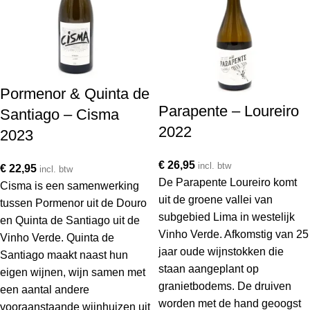
Pormenor & Quinta de
Parapente – Loureiro
Santiago – Cisma
2022
2023
€
26,95
incl. btw
€
22,95
incl. btw
De Parapente Loureiro komt
Cisma is een samenwerking
uit de groene vallei van
tussen Pormenor uit de Douro
subgebied Lima in westelijk
en Quinta de Santiago uit de
Vinho Verde. Afkomstig van 25
Vinho Verde. Quinta de
jaar oude wijnstokken die
Santiago maakt naast hun
staan aangeplant op
eigen wijnen, wijn samen met
granietbodems. De druiven
een aantal andere
worden met de hand geoogst
vooraanstaande wijnhuizen uit