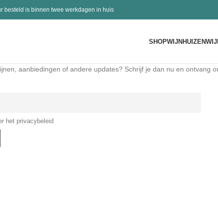
r besteld is binnen twee werkdagen in huis
SHOP
WIJNHUIZEN
WIJ
ijnen, aanbiedingen of andere updates? Schrijf je dan nu en ontvang on
er het privacybeleid