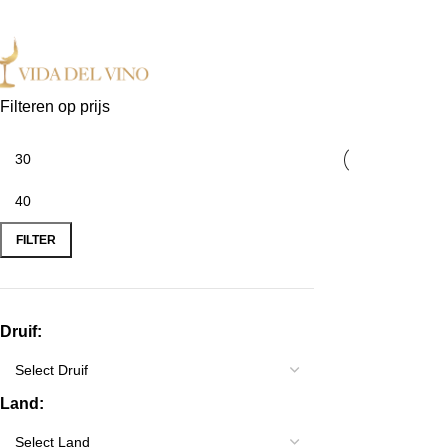
 Exclusieve wijnen in Nederland ✓ Gratis verzending vanaf €150,- ✓ Voor 17:00 uu
Filteren op prijs
FILTER
Druif:
Land: