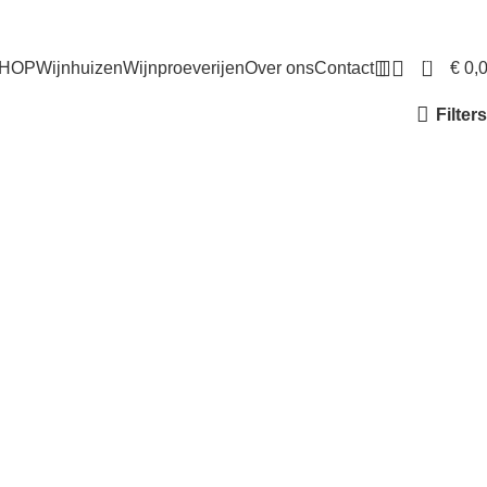
0
€
0,
HOP
Wijnhuizen
Wijnproeverijen
Over ons
Contact
Filters