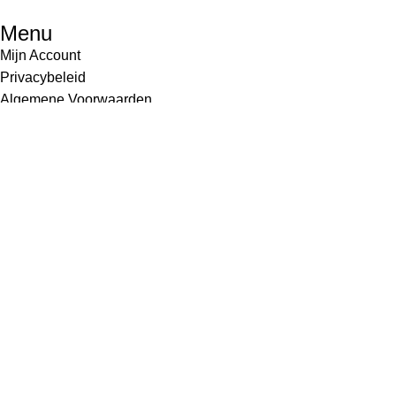
Menu
Mijn Account
Privacybeleid
Algemene Voorwaarden
Verzenden en Retourneren
Zakelijk inkopen
Hamburger toggle menu
© 2025
Vida Del Vino
, Alle rechten voorbehouden.
Wij gebruiken Cookies voor de beste werking van onze website
Meer informatie
Accepteer
Ben je 18 jaar of ouder?
Je moet 18 jaar of ouder zijn om de website te bekijken. Bevesti
Toegang verboden
Uw toegang is helaas beperkt vanwege uw leeftijd.
Ik ben 18+
Ik ben onder de 18 jaar