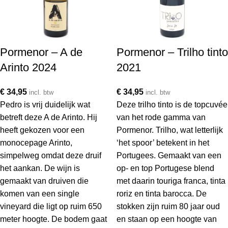
Pormenor – A de
Pormenor – Trilho tinto
Arinto 2024
2021
€
34,95
€
34,95
incl. btw
incl. btw
Pedro is vrij duidelijk wat
Deze trilho tinto is de topcuvée
betreft deze A de Arinto. Hij
van het rode gamma van
heeft gekozen voor een
Pormenor. Trilho, wat letterlijk
monocepage Arinto,
‘het spoor’ betekent in het
simpelweg omdat deze druif
Portugees. Gemaakt van een
het aankan. De wijn is
op- en top Portugese blend
gemaakt van druiven die
met daarin touriga franca, tinta
komen van een single
roriz en tinta barocca. De
vineyard die ligt op ruim 650
stokken zijn ruim 80 jaar oud
meter hoogte. De bodem gaat
en staan op een hoogte van