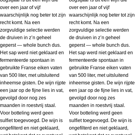
over een jaar of vijf
over een jaar of vijf
waarschijnlijk nog beter tot zijn
waarschijnlijk nog beter tot zijn
recht komt. Na een
recht komt. Na een
zorgvuldige selectie werden
zorgvuldige selectie werden
de druiven in z’n geheel
de druiven in z’n geheel
geperst — whole bunch dus.
geperst — whole bunch dus.
Het sap werd niet geklaard en
Het sap werd niet geklaard en
fermenteerde spontaan in
fermenteerde spontaan in
gebruikte Franse eiken vaten
gebruikte Franse eiken vaten
van 500 liter, met uitsluitend
van 500 liter, met uitsluitend
inheemse gisten. De wijn rijpte
inheemse gisten. De wijn rijpte
een jaar op de fijne lies in vat,
een jaar op de fijne lies in vat,
gevolgd door nog zes
gevolgd door nog zes
maanden in roestvrij staal.
maanden in roestvrij staal.
Voor botteling werd geen
Voor botteling werd geen
sulfiet toegevoegd. De wijn is
sulfiet toegevoegd. De wijn is
ongefilterd en niet geklaard,
ongefilterd en niet geklaard,