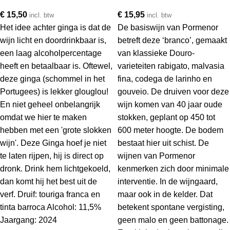
€
15,50
€
15,95
incl. btw
incl. btw
Het idee achter ginga is dat de
De basiswijn van Pormenor
wijn licht en doordrinkbaar is,
betreft deze ‘branco’, gemaakt
een laag alcoholpercentage
van klassieke Douro-
heeft en betaalbaar is. Oftewel,
varieteiten rabigato, malvasia
deze ginga (schommel in het
fina, codega de larinho en
Portugees) is lekker glouglou!
gouveio. De druiven voor deze
En niet geheel onbelangrijk
wijn komen van 40 jaar oude
omdat we hier te maken
stokken, geplant op 450 tot
hebben met een 'grote slokken
600 meter hoogte. De bodem
wijn'. Deze Ginga hoef je niet
bestaat hier uit schist. De
te laten rijpen, hij is direct op
wijnen van Pormenor
dronk. Drink hem lichtgekoeld,
kenmerken zich door minimale
dan komt hij het best uit de
interventie. In de wijngaard,
verf. Druif: touriga franca en
maar ook in de kelder. Dat
tinta barroca Alcohol: 11,5%
betekent spontane vergisting,
Jaargang: 2024
geen malo en geen battonage.