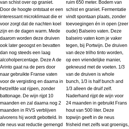
van schist over op graniet.
ruim 650 meter. Bodem van
Door de hoogte ontstaat er een
schist en graniet. Fermentatie
interessant microklimaat die er
vindt spontaan plaats, zonder
voor zorgt dat de nachten koel
toevoegingen én in open (zeer
zijn en de dagen warm. Mede
oude) Balseiro vaten. Deze
daarom worden deze druiven
balseiro vaten kom je vaker
ook later geoogst en bevatten
tegen, bij Portwijn. De druiven
dan nog steeds een laag
van deze trilho tinto worden,
alcoholpercentage. Deze A de
op een vriendelijke manier,
Arinto gaat na de pers door
gekneusd met de voeten. 1/3
naar gebruikte Franse vaten
van de druiven is whole
voor de vergisting en daarna in
bunch, 1/3 is half bunch and
hetzelfde vat rijpen, zonder
1/3 alleen de druif zelf.
battonage. De wijn rijpt 10
Naderhand rijpt de wijn voor
maanden en zal daarna nog 2
24 maanden in gebruikt Frans
maanden in RVS verblijven
hout van 500 liter. Deze
alvorens hij wordt gebotteld. In
topwijn geeft in de neus
de neus wat reductie gemengd
frisheid met zelfs wat groenigs,