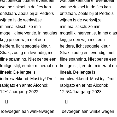
wat betekent dat er eventueel
wat betekent dat er eventueel
wat bezinksel in de fles kan
wat bezinksel in de fles kan
ontstaan. Zoals bij al Pedro’s
ontstaan. Zoals bij al Pedro’s
wijnen is de werkwijze
wijnen is de werkwijze
minimalistisch: zo min
minimalistisch: zo min
mogelijk interventie. In het glas
mogelijk interventie. In het glas
krijg je een wijn met een
krijg je een wijn met een
heldere, licht strogele kleur.
heldere, licht strogele kleur.
Strak, zoutig en levendig, met
Strak, zoutig en levendig, met
fijne spanning. Niet per se een
fijne spanning. Niet per se een
fruitige stijl, eerder mineraal en
fruitige stijl, eerder mineraal en
lineair. De lengte is
lineair. De lengte is
indrukwekkend. Must try! Druif:
indrukwekkend. Must try! Druif:
rabigato en arinto Alcohol:
rabigato en arinto Alcohol:
12% Jaargang: 2022
12,5% Jaargang: 2023
Toevoegen aan winkelwagen
Toevoegen aan winkelwagen