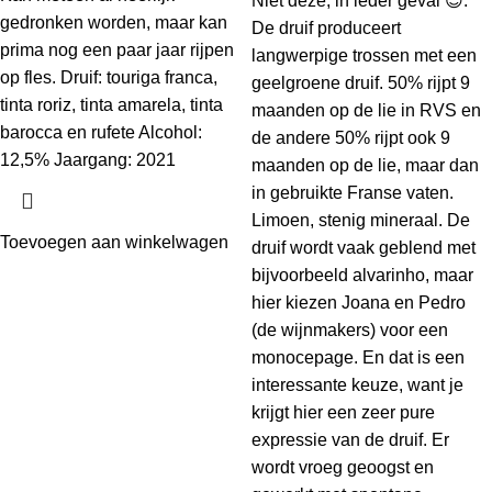
Niet deze, in ieder geval 😉.
gedronken worden, maar kan
De druif produceert
prima nog een paar jaar rijpen
langwerpige trossen met een
op fles. Druif: touriga franca,
geelgroene druif. 50% rijpt 9
tinta roriz, tinta amarela, tinta
maanden op de lie in RVS en
barocca en rufete Alcohol:
de andere 50% rijpt ook 9
12,5% Jaargang: 2021
maanden op de lie, maar dan
in gebruikte Franse vaten.
Limoen, stenig mineraal. De
Toevoegen aan winkelwagen
druif wordt vaak geblend met
bijvoorbeeld alvarinho, maar
hier kiezen Joana en Pedro
(de wijnmakers) voor een
monocepage. En dat is een
interessante keuze, want je
krijgt hier een zeer pure
expressie van de druif. Er
wordt vroeg geoogst en