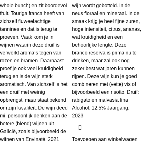
whole bunch) en zit boordevol
wijn wordt gebotteld. In de
fruit. Touriga franca heeft van
neus floraal en mineraal. In de
zichzelf fluweelachtige
smaak krijg je heel fijne zuren,
tannines en dat is terug te
hoge intensiteit, citrus, ananas,
proeven. Vaak kom je in
wat kruidigheid en een
wijnen waarin deze druif is
behoorlijke lengte. Deze
verwerkt aroma’s tegen van
branco reserva is prima nu te
rozen en bramen. Daarnaast
drinken, maar zal ook nog
proef je ook veel kruidigheid
zeker best wat jaren kunnen
terug en is de wijn sterk
rijpen. Deze wijn kun je goed
aromatisch. Van zichzelf is het
combineren met (vette) vis of
een druif met weinig
bijvoorbeeld een risotto. Druif:
opbrengst, maar staat bekend
rabigato en malvasia fina
om zijn kwaliteit. De wijn deed
Alcohol: 12,5% Jaargang:
mij persoonlijk denken aan de
2023
betere (blend) wijnen uit
Galicië, zoals bijvoorbeeld de
wijnen van Envinaté. 2021
Toevoegen aan winkelwagen