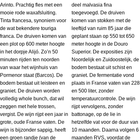
Arinto. Prachtig fles met een
deel malvasia fina
mooie rode waxafsluiting.
toegevoegd. De druiven
Tinta francesa, synoniem voor
komen van stokken met de
de wat bekendere touriga
leeftijd van ruim 85 jaar die
franca. De druiven komen van
geplant staan op 550 tot 650
een plot op 600 meter hoogte
meter hoogte in de Douro
in het dorpje Alijó. Zo’n 50
Superior. De exposities zijn
minuten rijden ten noorden
Noordelijk en Zuidoostelijk, de
van waar het wijnhuis van
bodem bestaat uit schist en
Pormenor staat (Barcos). De
graniet. De fermentatie vond
bodem bestaat uit leisteen en
plaats in Franse vaten van 228
graniet. De druiven worden
en 500 liter, zonder
volledig whole bunch, dat wil
temperatuurcontrole. De wijn
zeggen met hele trossen,
rijpt vervolgens, zonder
vergist. De wijn rijpt een jaar in
battonage, op de lie in
grote, oude Franse vaten. De
hetzelfde vat voor de duur van
wijn is bijzonder sappig, heeft
10 maanden. Daarna volgen 6
een groen randje (van de
maanden RVS, voordat de