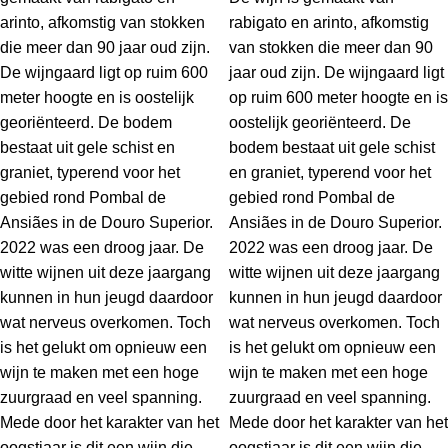
arinto, afkomstig van stokken
rabigato en arinto, afkomstig
die meer dan 90 jaar oud zijn.
van stokken die meer dan 90
De wijngaard ligt op ruim 600
jaar oud zijn. De wijngaard ligt
meter hoogte en is oostelijk
op ruim 600 meter hoogte en is
georiënteerd. De bodem
oostelijk georiënteerd. De
bestaat uit gele schist en
bodem bestaat uit gele schist
graniet, typerend voor het
en graniet, typerend voor het
gebied rond Pombal de
gebied rond Pombal de
Ansiães in de Douro Superior.
Ansiães in de Douro Superior.
2022 was een droog jaar. De
2022 was een droog jaar. De
witte wijnen uit deze jaargang
witte wijnen uit deze jaargang
kunnen in hun jeugd daardoor
kunnen in hun jeugd daardoor
wat nerveus overkomen. Toch
wat nerveus overkomen. Toch
is het gelukt om opnieuw een
is het gelukt om opnieuw een
wijn te maken met een hoge
wijn te maken met een hoge
zuurgraad en veel spanning.
zuurgraad en veel spanning.
Mede door het karakter van het
Mede door het karakter van het
oogstjaar is dit een wijn die
oogstjaar is dit een wijn die