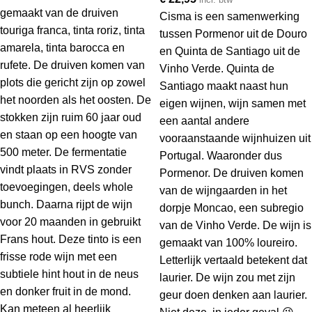
gemaakt van de druiven
Cisma is een samenwerking
touriga franca, tinta roriz, tinta
tussen Pormenor uit de Douro
amarela, tinta barocca en
en Quinta de Santiago uit de
rufete. De druiven komen van
Vinho Verde. Quinta de
plots die gericht zijn op zowel
Santiago maakt naast hun
het noorden als het oosten. De
eigen wijnen, wijn samen met
stokken zijn ruim 60 jaar oud
een aantal andere
en staan op een hoogte van
vooraanstaande wijnhuizen uit
500 meter. De fermentatie
Portugal. Waaronder dus
vindt plaats in RVS zonder
Pormenor. De druiven komen
toevoegingen, deels whole
van de wijngaarden in het
bunch. Daarna rijpt de wijn
dorpje Moncao, een subregio
voor 20 maanden in gebruikt
van de Vinho Verde. De wijn is
Frans hout. Deze tinto is een
gemaakt van 100% loureiro.
frisse rode wijn met een
Letterlijk vertaald betekent dat
subtiele hint hout in de neus
laurier. De wijn zou met zijn
en donker fruit in de mond.
geur doen denken aan laurier.
Kan meteen al heerlijk