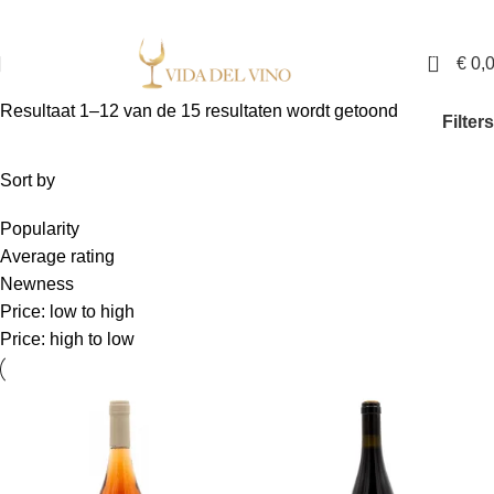
✓ Exclusieve wijnen in Nederland ✓ Gratis verzending vanaf €150,- ✓ Voor 17:00
uur besteld is binnen twee werkdagen in huis
0
€
0,
Resultaat 1–12 van de 15 resultaten wordt getoond
Filters
Sort by
Popularity
Average rating
Newness
Price: low to high
Price: high to low