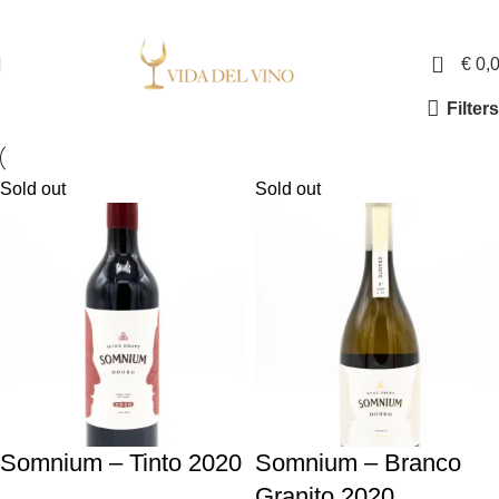
✓ Exclusieve wijnen in Nederland ✓ Gratis verzending vanaf €150,- ✓ Voor 17:00
uur besteld is binnen twee werkdagen in huis
0
€
0,
Filters
Sold out
Sold out
Somnium – Tinto 2020
Somnium – Branco
Granito 2020