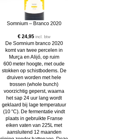
Somnium – Branco 2020
€
24,95
incl. btw
De Somnium branco 2020
komt van twee percelen in
Murça en Alijó, op ruim
600 meter hoogte, met oude
stokken op schistbodems. De
druiven worden met hele
trossen (whole bunch)
voorzichtig geperst, waarna
het sap 24 uur lang wordt
geklaard bij lage temperatuur
(10 °C). De fermentatie vindt
plaats in gebruikte Franse
eiken vaten van 225L met
aansluitend 12 maanden
rijping zonder battonage. Deze