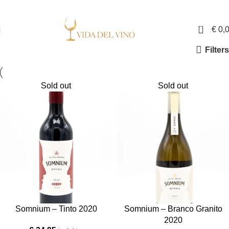
✓ Exclusieve wijnen in Nederland ✓ Gratis verzending vanaf €150,- ✓ Voor 17:00
uur besteld is binnen twee werkdagen in huis
0
€
0,
Filters
Sold out
Sold out
Somnium – Tinto 2020
Somnium – Branco Granito
2020