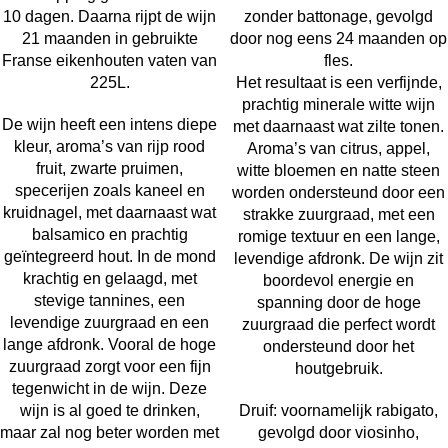
10 dagen. Daarna rijpt de wijn
zonder battonage, gevolgd
21 maanden in gebruikte
door nog eens 24 maanden op
Franse eikenhouten vaten van
fles.
225L.
Het resultaat is een verfijnde,
prachtig minerale witte wijn
De wijn heeft een intens diepe
met daarnaast wat zilte tonen.
kleur, aroma’s van rijp rood
Aroma’s van citrus, appel,
fruit, zwarte pruimen,
witte bloemen en natte steen
specerijen zoals kaneel en
worden ondersteund door een
kruidnagel, met daarnaast wat
strakke zuurgraad, met een
balsamico en prachtig
romige textuur en een lange,
geïntegreerd hout. In de mond
levendige afdronk. De wijn zit
krachtig en gelaagd, met
boordevol energie en
stevige tannines, een
spanning door de hoge
levendige zuurgraad en een
zuurgraad die perfect wordt
lange afdronk. Vooral de hoge
ondersteund door het
zuurgraad zorgt voor een fijn
houtgebruik.
tegenwicht in de wijn. Deze
wijn is al goed te drinken,
Druif: voornamelijk rabigato,
maar zal nog beter worden met
gevolgd door viosinho,