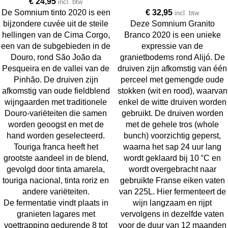
€
24,95
incl. btw
De Somnium tinto 2020 is een
€
32,95
incl. btw
bijzondere cuvée uit de steile
Deze Somnium Granito
hellingen van de Cima Corgo,
Branco 2020 is een unieke
een van de subgebieden in de
expressie van de
Douro, rond São João da
granietbodems rond Alijó. De
Pesqueira en de vallei van de
druiven zijn afkomstig van één
Pinhão. De druiven zijn
perceel met gemengde oude
afkomstig van oude fieldblend
stokken (wit en rood), waarvan
wijngaarden met traditionele
enkel de witte druiven worden
Douro-variëteiten die samen
gebruikt. De druiven worden
worden geoogst en met de
met de gehele tros (whole
hand worden geselecteerd.
bunch) voorzichtig geperst,
Touriga franca heeft het
waarna het sap 24 uur lang
grootste aandeel in de blend,
wordt geklaard bij 10 °C en
gevolgd door tinta amarela,
wordt overgebracht naar
touriga nacional, tinta roriz en
gebruikte Franse eiken vaten
andere variëteiten.
van 225L. Hier fermenteert de
De fermentatie vindt plaats in
wijn langzaam en rijpt
granieten lagares met
vervolgens in dezelfde vaten
voettrapping gedurende 8 tot
voor de duur van 12 maanden